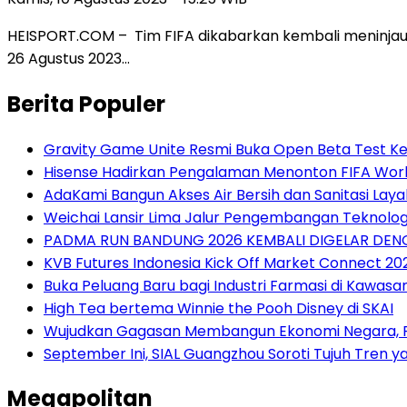
HEISPORT.COM – Tim FIFA dikabarkan kembali meninjau 
26 Agustus 2023…
Berita Populer
Gravity Game Unite Resmi Buka Open Beta Test Ke
Hisense Hadirkan Pengalaman Menonton FIFA World
AdaKami Bangun Akses Air Bersih dan Sanitasi Lay
Weichai Lansir Lima Jalur Pengembangan Teknologi
PADMA RUN BANDUNG 2026 KEMBALI DIGELAR DENG
KVB Futures Indonesia Kick Off Market Connect 2
Buka Peluang Baru bagi Industri Farmasi di Kawasa
High Tea bertema Winnie the Pooh Disney di SKAI
Wujudkan Gagasan Membangun Ekonomi Negara, P
September Ini, SIAL Guangzhou Soroti Tujuh Tren
Megapolitan