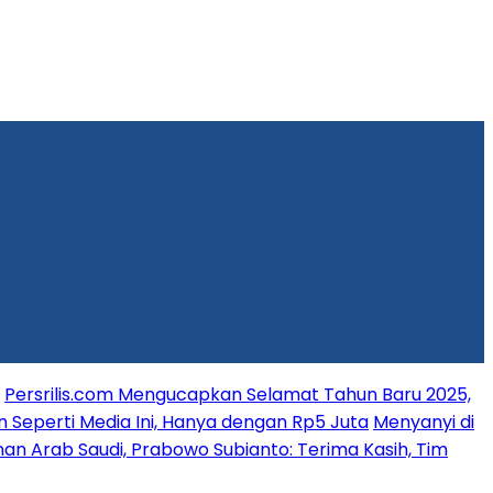
Persrilis.com Mengucapkan Selamat Tahun Baru 2025,
n Seperti Media Ini, Hanya dengan Rp5 Juta
Menyanyi di
an Arab Saudi, Prabowo Subianto: Terima Kasih, Tim