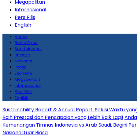
Megapolitan
Internasional
Pers Rilis
English
Home
Berita Sport
Sportainment
Lifestyle
Nasional
Politik
Ekonomi
Megapolitan
Internasional
Pers Rilis
English
Sustainability Report & Annual Report: Solusi Waktu y
Raih Prestasi dan Pencapaian yang Lebih Baik Lagi!
Anda 
Kemenangan Timnas Indonesia vs Arab Saudi, Begini Per
Nasional Luar Biasa