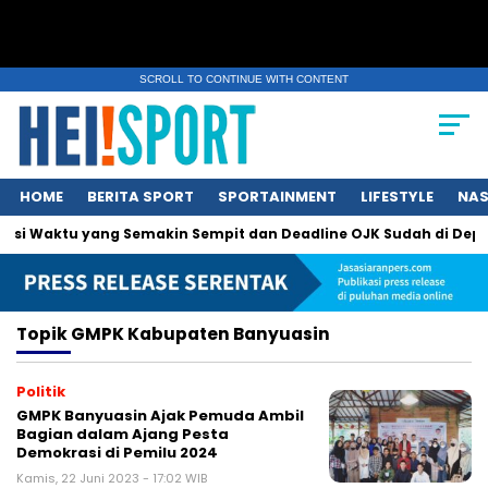
SCROLL TO CONTINUE WITH CONTENT
HOME
BERITA SPORT
SPORTAINMENT
LIFESTYLE
NAS
olusi Waktu yang Semakin Sempit dan Deadline OJK Sudah di Depa
Topik
GMPK Kabupaten Banyuasin
Politik
GMPK Banyuasin Ajak Pemuda Ambil
Bagian dalam Ajang Pesta
Demokrasi di Pemilu 2024
Kamis, 22 Juni 2023 - 17:02 WIB