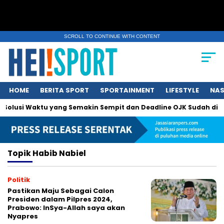
SCROLL TO CONTINUE WITH CONTENT
HOME
BERITA SPORT
SPORTAINMENT
LIFESTYLE
NAS
: Solusi Waktu yang Semakin Sempit dan Deadline OJK Sudah di D
Topik
Habib Nabiel
Politik
Pastikan Maju Sebagai Calon
Presiden dalam Pilpres 2024,
Prabowo: InSya-Allah saya akan
Nyapres