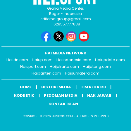
Graha Media Center,
Bogor - Indonesia
editorhaigroup@gmail.com
+628557777888
HAI MEDIA NETWORK
Haiidn.com
Haiup.com
Haiindonesia.com
Haiupdate.com
Heisport.com
Heijakarta.com
Haijateng.com
Haibanten.com
Haisumatera.com
HOME
HISTORI MEDIA
TIM REDAKSI
KODE ETIK
PEDOMAN MEDIA
HAK JAWAB
KONTAK IKLAN
COPYRIGHT © 2026 HEISPORT.COM - ALL RIGHTS RESERVED