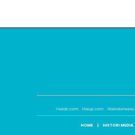
Haiidn.com
Haiup.com
Haiindonesia
HOME
HISTORI MEDIA