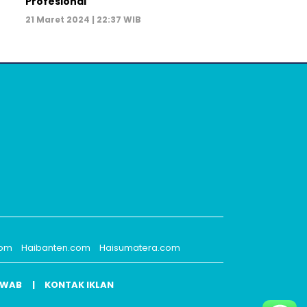
Profesional
21 Maret 2024 | 22:37 WIB
com
Haibanten.com
Haisumatera.com
AWAB
KONTAK IKLAN