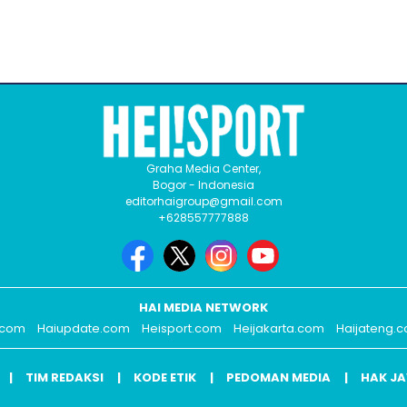
Graha Media Center,
Bogor - Indonesia
editorhaigroup@gmail.com
+628557777888
HAI MEDIA NETWORK
.com
Haiupdate.com
Heisport.com
Heijakarta.com
Haijateng.
TIM REDAKSI
KODE ETIK
PEDOMAN MEDIA
HAK J