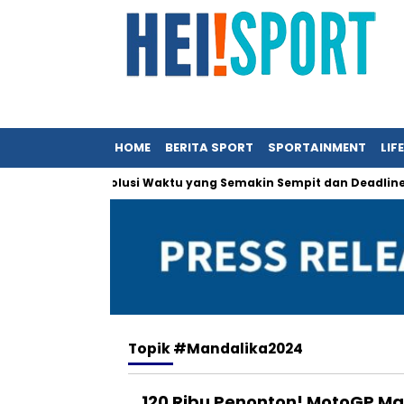
HOME
BERITA SPORT
SPORTAINMENT
LIF
Annual Report: Solusi Waktu yang Semakin Sempit dan Deadline O
Topik
#Mandalika2024
120 Ribu Penonton! MotoGP Ma