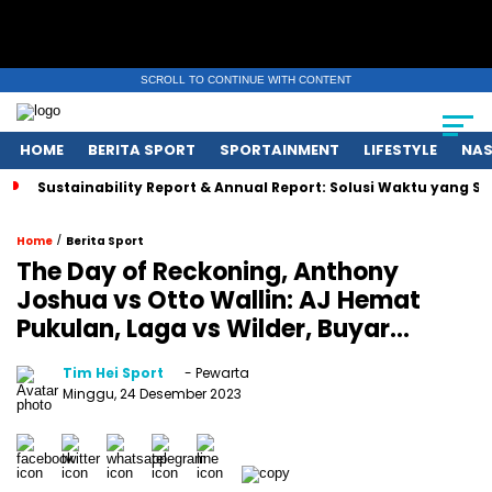
SCROLL TO CONTINUE WITH CONTENT
HOME
BERITA SPORT
SPORTAINMENT
LIFESTYLE
NAS
Sustainability Report & Annual Report: Solusi Waktu yang 
/
Home
Berita Sport
The Day of Reckoning, Anthony
Joshua vs Otto Wallin: AJ Hemat
Pukulan, Laga vs Wilder, Buyar…
Tim Hei Sport
- Pewarta
Minggu, 24 Desember 2023