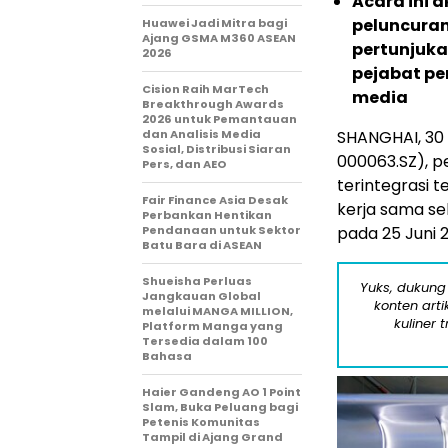
Acara ini 
peluncuran
Huawei Jadi Mitra bagi
Ajang GSMA M360 ASEAN
pertunjuka
2026
pejabat pe
Cision Raih MarTech
media
Breakthrough Awards
2026 untuk Pemantauan
dan Analisis Media
SHANGHAI, 30 
Sosial, Distribusi Siaran
000063.SZ), p
Pers, dan AEO
terintegrasi 
Fair Finance Asia Desak
kerja sama se
Perbankan Hentikan
Pendanaan untuk Sektor
pada 25 Juni 
Batu Bara di ASEAN
Shueisha Perluas
Yuks, dukung
Jangkauan Global
konten arti
melalui MANGA MILLION,
kuliner 
Platform Manga yang
Tersedia dalam 100
Bahasa
Haier Gandeng AO 1 Point
Slam, Buka Peluang bagi
Petenis Komunitas
Tampil di Ajang Grand