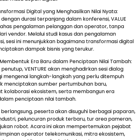
nsformasi Digital yang Menghasilkan Nilai Nyata:
i dengan durasi terpanjang dalam konferensi, VALUE
has pengalaman pelanggan dan operator, tanpa
dari vendor. Melalui studi kasus dan pengalaman
i, sesi ini menunjukkan bagaimana transformasi digital
iptakan dampak bisnis yang terukur.
Membentuk Era Baru dalam Penciptaan Nilai Tambah:
i penutup, VENTURE akan menghadirkan sesi dialog
ggi mengenai langkah-langkah yang perlu ditempuh
tuk menciptakan sumber pertumbuhan baru,
 kolaborasi ekosistem, serta membangun era
dalam penciptaan nilai tambah.
berlangsung, peserta akan disuguhi berbagai paparan,
industri, peluncuran produk terbaru, tur area pameran,
njukan robot. Acara ini akan mempertemukan pejabat
impinan operator telekomunikasi, mitra ekosistem,