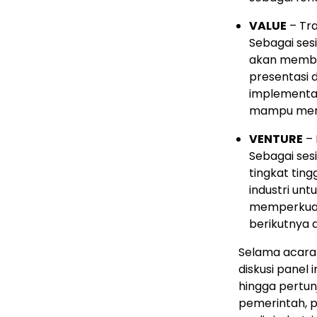
VALUE
– Tra
Sebagai ses
akan memba
presentasi 
implementas
mampu menc
VENTURE
– 
Sebagai ses
tingkat tin
industri un
memperkuat
berikutnya 
Selama acara 
diskusi panel 
hingga pertu
pemerintah, p