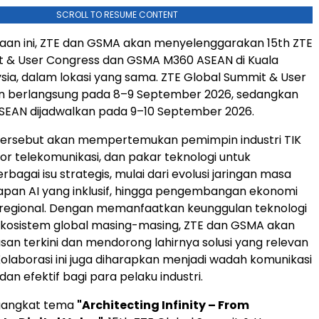
SCROLL TO RESUME CONTENT
raan ini, ZTE dan GSMA akan menyelenggarakan 15th ZTE
t & User Congress dan GSMA M360 ASEAN di Kuala
sia, dalam lokasi yang sama. ZTE Global Summit & User
n berlangsung pada 8–9 September 2026, sedangkan
EAN dijadwalkan pada 9–10 September 2026.
tersebut akan mempertemukan pemimpin industri TIK
tor telekomunikasi, dan pakar teknologi untuk
agai isu strategis, mulai dari evolusi jaringan masa
pan AI yang inklusif, hingga pengembangan ekonomi
vel regional. Dengan memanfaatkan keunggulan teknologi
ekosistem global masing-masing, ZTE dan GSMA akan
an terkini dan mendorong lahirnya solusi yang relevan
 Kolaborasi ini juga diharapkan menjadi wadah komunikasi
an efektif bagi para pelaku industri.
angkat tema
"Architecting Infinity – From