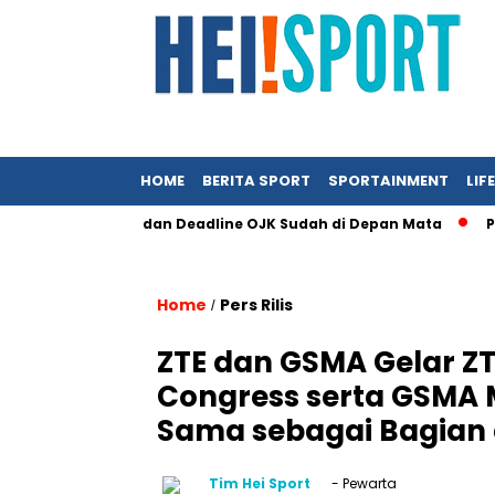
HOME
BERITA SPORT
SPORTAINMENT
LIF
akin Sempit dan Deadline OJK Sudah di Depan Mata
Persrili
Home
Pers Rilis
/
ZTE dan GSMA Gelar ZT
Congress serta GSMA 
Sama sebagai Bagian 
Tim Hei Sport
- Pewarta