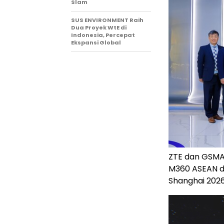
Slam
SUS ENVIRONMENT Raih
Dua Proyek WtE di
Indonesia, Percepat
Ekspansi Global
ZTE dan GSMA
M360 ASEAN di
Shanghai 202