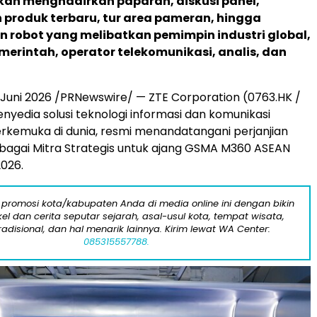
akan menghadirkan paparan, diskusi panel,
 produk terbaru, tur area pameran, hingga
n robot yang melibatkan pemimpin industri global,
merintah, operator telekomunikasi, analis, dan
Juni 2026 /PRNewswire/ — ZTE Corporation (0763.HK /
enyedia solusi teknologi informasi dan komunikasi
terkemuka di dunia, resmi menandatangani perjanjian
bagai Mitra Strategis untuk ajang GSMA M360 ASEAN
2026.
 promosi kota/kabupaten Anda di media online ini dengan bikin
kel dan cerita seputar sejarah, asal-usul kota, tempat wisata,
tradisional, dan hal menarik lainnya. Kirim lewat WA Center:
085315557788.