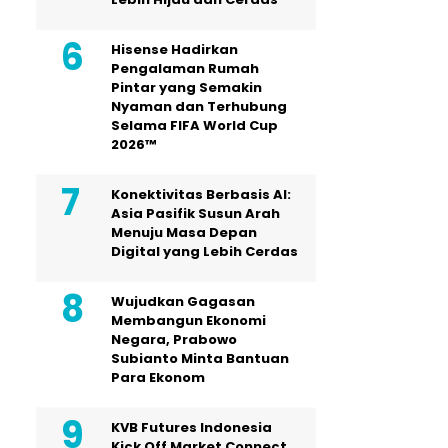
Hisense Hadirkan
Pengalaman Rumah
Pintar yang Semakin
Nyaman dan Terhubung
Selama FIFA World Cup
2026™
Konektivitas Berbasis AI:
Asia Pasifik Susun Arah
Menuju Masa Depan
Digital yang Lebih Cerdas
Wujudkan Gagasan
Membangun Ekonomi
Negara, Prabowo
Subianto Minta Bantuan
Para Ekonom
KVB Futures Indonesia
Kick Off Market Connect