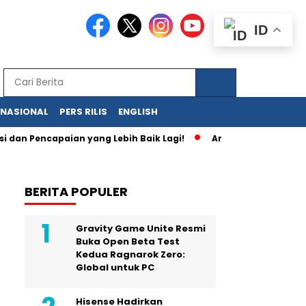
ID
RNASIONAL
PERS RILIS
ENGLISH
encapaian yang Lebih Baik Lagi!
Anda Bisa Memiliki Media O
BERITA POPULER
Gravity Game Unite Resmi
Buka Open Beta Test
Kedua Ragnarok Zero:
Global untuk PC
Hisense Hadirkan