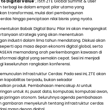
to Digital Value"
, 15th ZTE Global Summit & User
n terbagi ke dalam empat pilar utama yang
n transformasi, mulai dari pembangunan
cerdas hingga penciptaan nilai bisnis yang nyata.
nentukan Babak Digital Baru: Pilar ini akan mengangkat
rtanyaan strategis yang akan menentukan
n industri dalam lima tahun mendatang. Diskusi akan
perti apa masa depan ekonomi digital global, serta
ASEAN memandang arah perkembangan kawasan di
formasi digital yang semakin cepat. Sesi ini menjadi
gi keseluruhan rangkaian konferensi.
emunculan Infrastruktur Cerdas: Pada sesi ini, ZTE akan
 kapabilitas terpadu, bukan sekadar
lkan produk. Pembahasan mencakup AI untuk
ringan untuk AI, pusat data, komputasi, komputasi awan,
gga jaringan otonom. Seluruhnya agenda pembahasan
 gambaran menyeluruh tentang infrastruktur cerdas
asi masa depan digital.