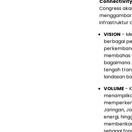
Connectivity 
Congress aka
menggambarka
infrastruktur 
VISION
– Me
berbagai pe
perkembanga
membahas se
bagaimana 
tengah trans
landasan ba
VOLUME
– K
menampilkan
memperkena
Jaringan, Ja
energi, hin
memberikan
sebagai fond