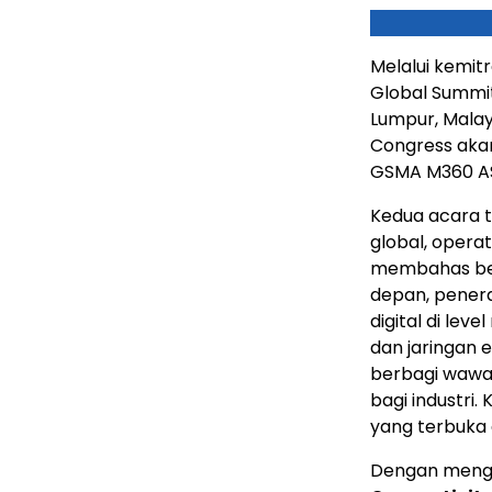
Melalui kemit
Global Summi
Lumpur, Malay
Congress aka
GSMA M360 AS
Kedua acara 
global, opera
membahas berb
depan, penera
digital di le
dan jaringan 
berbagi wawas
bagi industri.
yang terbuka d
Dengan meng