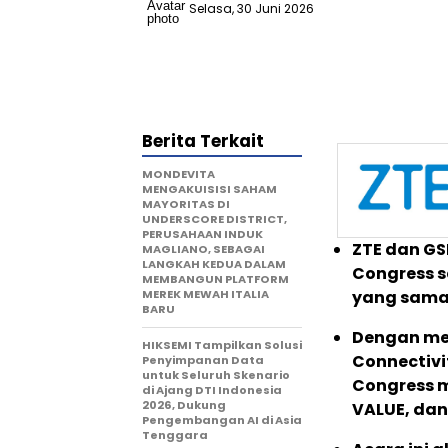
Selasa, 30 Juni 2026
Berita Terkait
MONDEVITA
MENGAKUISISI SAHAM
MAYORITAS DI
UNDERSCORE DISTRICT,
PERUSAHAAN INDUK
ZTE dan GS
MAGLIANO, SEBAGAI
LANGKAH KEDUA DALAM
Congress s
MEMBANGUN PLATFORM
MEREK MEWAH ITALIA
yang sama 
BARU
Dengan men
HIKSEMI Tampilkan Solusi
Connectivit
Penyimpanan Data
untuk Seluruh Skenario
Congress m
di Ajang DTI Indonesia
2026, Dukung
VALUE, da
Pengembangan AI di Asia
Tenggara