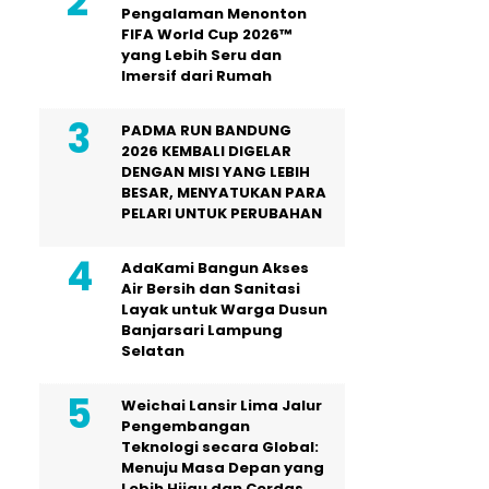
Pengalaman Menonton
FIFA World Cup 2026™
yang Lebih Seru dan
Imersif dari Rumah
PADMA RUN BANDUNG
2026 KEMBALI DIGELAR
DENGAN MISI YANG LEBIH
BESAR, MENYATUKAN PARA
PELARI UNTUK PERUBAHAN
AdaKami Bangun Akses
Air Bersih dan Sanitasi
Layak untuk Warga Dusun
Banjarsari Lampung
Selatan
Weichai Lansir Lima Jalur
Pengembangan
Teknologi secara Global:
Menuju Masa Depan yang
Lebih Hijau dan Cerdas