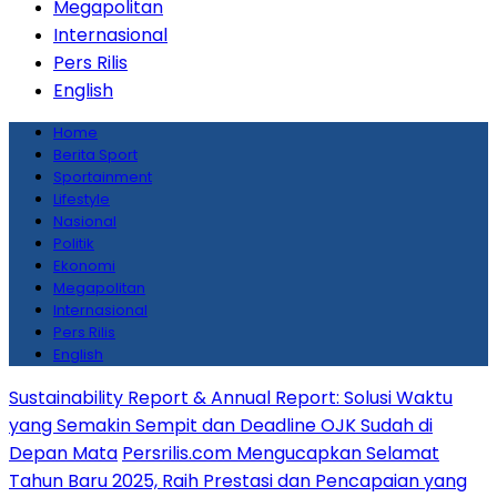
Megapolitan
Internasional
Pers Rilis
English
Home
Berita Sport
Sportainment
Lifestyle
Nasional
Politik
Ekonomi
Megapolitan
Internasional
Pers Rilis
English
Sustainability Report & Annual Report: Solusi Waktu
yang Semakin Sempit dan Deadline OJK Sudah di
Depan Mata
Persrilis.com Mengucapkan Selamat
Tahun Baru 2025, Raih Prestasi dan Pencapaian yang