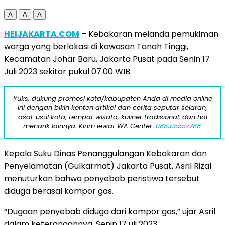
A
A
A
HEIJAKARTA.COM
– Kebakaran melanda pemukiman
warga yang berlokasi di kawasan Tanah Tinggi,
Kecamatan Johar Baru, Jakarta Pusat pada Senin 17
Juli 2023 sekitar pukul 07.00 WIB.
Yuks, dukung promosi kota/kabupaten Anda di media online
ini dengan bikin konten artikel dan cerita seputar sejarah,
asal-usul kota, tempat wisata, kuliner tradisional, dan hal
menarik lainnya. Kirim lewat WA Center:
085315557788.
Kepala Suku Dinas Penanggulangan Kebakaran dan
Penyelamatan (Gulkarmat) Jakarta Pusat, Asril Rizal
menuturkan bahwa penyebab peristiwa tersebut
diduga berasal kompor gas.
“Dugaan penyebab diduga dari kompor gas,” ujar Asril
dalam keterangannya, Senin 17 uli 2023.