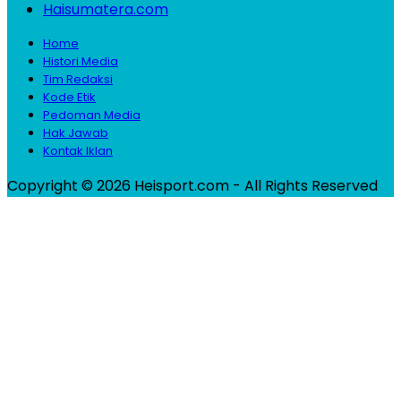
Haisumatera.com
Home
Histori Media
Tim Redaksi
Kode Etik
Pedoman Media
Hak Jawab
Kontak Iklan
Copyright © 2026 Heisport.com - All Rights Reserved