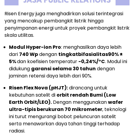
Risen Energy juga menghadirkan solusi terintegrasi
yang mencakup pembangkit listrik hingga
penyimpanan energi untuk proyek pembangkit listrik
skala utilitas.
Modul Hyper-ion Pro
: menghasilkan daya lebih
dari
740 Wp
dengan
tingkat
bifasialitas
90% ±
5%
dan koefisien temperatur
-0,24%/°C
. Modul ini
didukung
garansi selama 30 tahun
dengan
jaminan retensi daya lebih dari 90%.
Risen Flex Nova (pHJT):
dirancang untuk
kebutuhan satelit di
orbit rendah Bumi (Low
Earth Orbit/LEO).
Dengan menggunakan
wafer
ultra-tipis berukuran 70 mikrometer
, teknologi
ini turut mengurangi bobot peluncuran satelit
serta menawarkan daya tahan tinggi terhadap
radiasi.