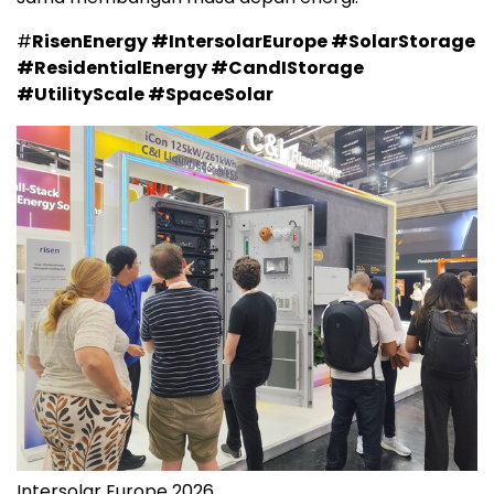
#
RisenEnergy #IntersolarEurope #SolarStorage
#ResidentialEnergy #CandIStorage
#UtilityScale #SpaceSolar
Intersolar Europe 2026