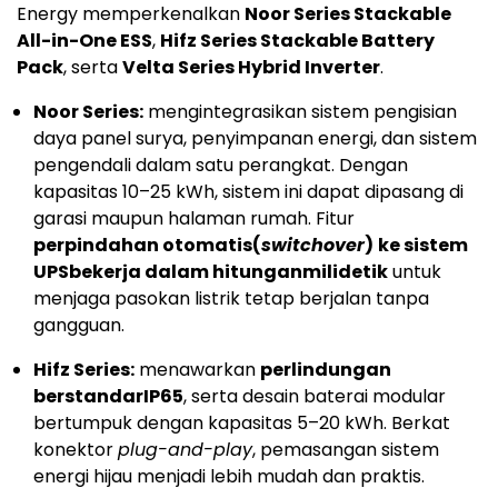
Energy memperkenalkan
Noor Series Stackable
All-in-One ESS
,
Hifz Series Stackable Battery
Pack
, serta
Velta Series Hybrid Inverter
.
Noor Series:
mengintegrasikan sistem pengisian
daya panel surya, penyimpanan energi, dan sistem
pengendali dalam satu perangkat. Dengan
kapasitas 10–25 kWh, sistem ini dapat dipasang di
garasi maupun halaman rumah. Fitur
perpindahan otomatis
(
switchover
)
ke sistem
UPS
bekerja dalam hitungan
milidetik
untuk
menjaga pasokan listrik tetap berjalan tanpa
gangguan.
Hifz Series:
menawarkan
perlindungan
berstandar
IP65
, serta desain baterai modular
bertumpuk dengan kapasitas 5–20 kWh. Berkat
konektor
plug-and-play
, pemasangan sistem
energi hijau menjadi lebih mudah dan praktis.