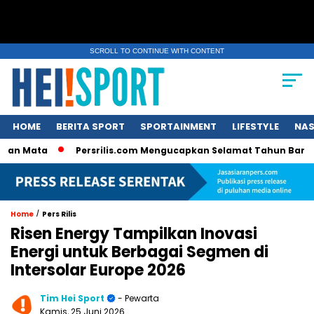
SCROLL TO CONTINUE WITH CONTENT
HOME
BERITA SPORT
SPORTAINMENT
LIFESTYLE
NAS
Persrilis.com Mengucapkan Selamat Tahun Baru 2025, Raih Pres
/
Home
Pers Rilis
Risen Energy Tampilkan Inovasi
Energi untuk Berbagai Segmen di
Intersolar Europe 2026
Tim Hei Sport
- Pewarta
Kamis, 25 Juni 2026