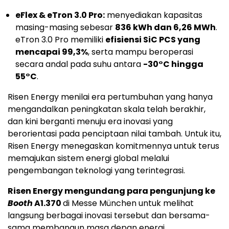
eFlex & eTron 3.0 Pro:
menyediakan kapasitas
masing-masing sebesar
836 kWh dan 6,26 MWh
.
eTron 3.0 Pro memiliki
efisiensi SiC PCS yang
mencapai 99,3%
, serta mampu beroperasi
secara andal pada suhu antara
-30°C hingga
55°C
.
Risen Energy menilai era pertumbuhan yang hanya
mengandalkan peningkatan skala telah berakhir,
dan kini berganti menuju era inovasi yang
berorientasi pada penciptaan nilai tambah. Untuk itu,
Risen Energy menegaskan komitmennya untuk terus
memajukan sistem energi global melalui
pengembangan teknologi yang terintegrasi.
Risen Energy mengundang para pengunjung ke
Booth
A1.370
di Messe München untuk melihat
langsung berbagai inovasi tersebut dan bersama-
sama membangun masa depan energi.