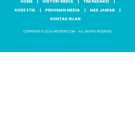
HOME
HISTORI MEDIA
TIM REDAKSI
KODE ETIK
PEDOMAN MEDIA
HAK JAWAB
KONTAK IKLAN
COPYRIGHT © 2026 HEISPORT.COM - ALL RIGHTS RESERVED