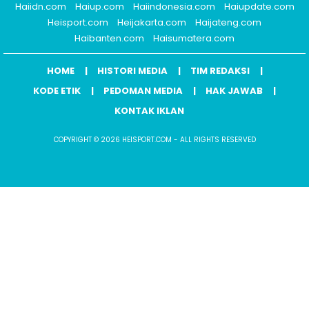
Haiidn.com
Haiup.com
Haiindonesia.com
Haiupdate.com
Heisport.com
Heijakarta.com
Haijateng.com
Haibanten.com
Haisumatera.com
HOME
HISTORI MEDIA
TIM REDAKSI
KODE ETIK
PEDOMAN MEDIA
HAK JAWAB
KONTAK IKLAN
COPYRIGHT © 2026 HEISPORT.COM - ALL RIGHTS RESERVED