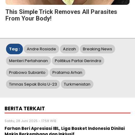
This Simple Trick Removes All Parasites
From Your Body!
Tag :
Andre Rosiade
Azizah
Breaking News
Menteri Pertahanan
Politikus Partai Gerindra
Prabowo Subianto
Pratama Arhan
Timnas Sepak Bola U-23
Turkmenistan
BERITA TERKAIT
Sabtu, 28 Juni 2025 - 17:58 WIB
Farhan Beri Apresiasi IBL, Liga Basket Indonesia Dinilai
Makin Berkembang dan Inklusif