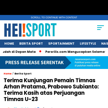
SCROLL TO CONTINUE WITH CONTENT
HOME
BERITA SPORT
SPORTAINMENT
LIFESTYLE
NAS
di Depan Mata
Persrilis.com Mengucapkan Selamat Tahun Bar
/
Home
Berita Sport
Terima Kunjungan Pemain Timnas
Arhan Pratama, Prabowo Subianto:
Terima Kasih atas Perjuangan
Timnas U-23