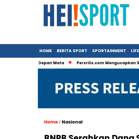
HOME
BERITA SPORT
SPORTAINMENT
LIF
 Sudah di Depan Mata
Persrilis.com Mengucapkan Selamat Ta
Home
Nasional
/
BNPB Serahkan Dana 