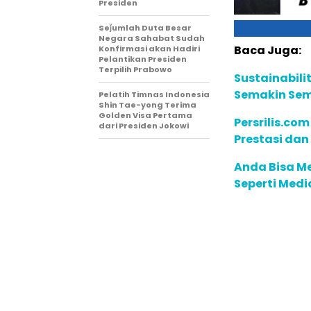
Presiden
Seǰumlah Duta Besar
Negara Sahabat Sudah
Baca Juga:
Konfirmasi akan Hadiri
Pelantikan Presiden
Terpilih Prabowo
Sustainabili
Semakin Sem
Pelatih Timnas Indonesia
Shin Tae-yong Terima
Golden Visa Pertama
Persrilis.co
dari Presiden Jokowi
Prestasi dan
Anda Bisa Me
Seperti Medi