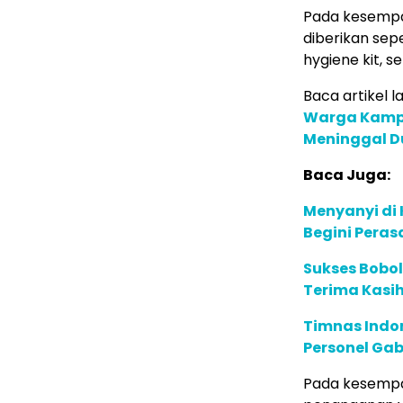
Pada kesempat
diberikan sep
hygiene kit, s
Baca artikel la
Warga Kamp
Meninggal D
Baca Juga:
Menyanyi di
Begini Peras
Sukses Bobol
Terima Kasih
Timnas Indon
Personel G
Pada kesempat