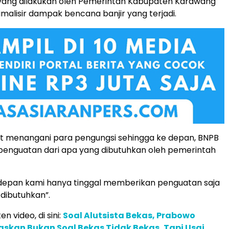
ang dilakukan oleh Pemerintah Kabupaten Karawang
alisir dampak bencana banjir yang terjadi.
t menangani para pengungsi sehingga ke depan, BNPB
enguatan dari apa yang dibutuhkan oleh pemerintah
 depan kami hanya tinggal memberikan penguatan saja
 dibutuhkan”.
en video, di sini:
Soal Alutsista Bekas, Prabowo
askan Bukan Soal Bekas Tidak Bekas, Tapi Usai