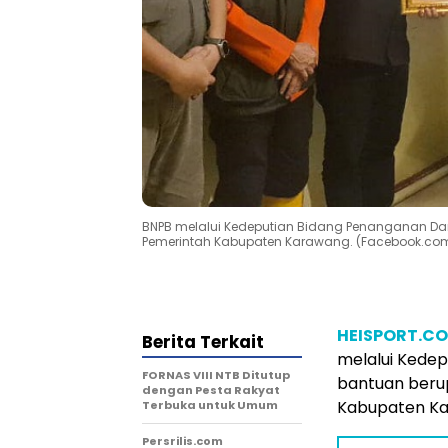
BNPB melalui Kedeputian Bidang Penanganan Da
Pemerintah Kabupaten Karawang. (Facebook.c
HEISPORT.C
Berita Terkait
melalui Kede
FORNAS VIII NTB Ditutup
bantuan beru
dengan Pesta Rakyat
Kabupaten Ka
Terbuka untuk Umum
Persrilis.com