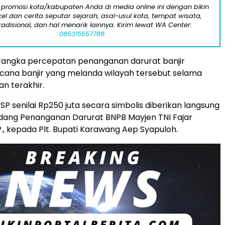
 promosi kota/kabupaten Anda di media online ini dengan bikin
kel dan cerita seputar sejarah, asal-usul kota, tempat wisata,
tradisional, dan hal menarik lainnya. Kirim lewat WA Center:
085315557788.
 rangka percepatan penanganan darurat banjir
cana banjir yang melanda wilayah tersebut selama
n terakhir.
P senilai Rp250 juta secara simbolis diberikan langsung
idang Penanganan Darurat BNPB Mayjen TNI Fajar
P., kepada Plt. Bupati Karawang Aep Syapuloh.