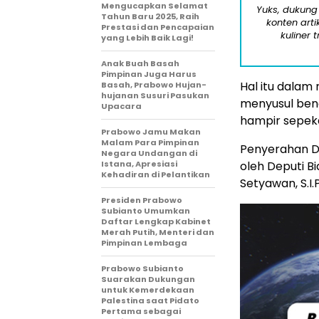
Mengucapkan Selamat
Yuks, dukung
Tahun Baru 2025, Raih
konten arti
Prestasi dan Pencapaian
kuliner 
yang Lebih Baik Lagi!
Anak Buah Basah
Pimpinan Juga Harus
Hal itu dalam
Basah, Prabowo Hujan-
hujanan Susuri Pasukan
menyusul ben
Upacara
hampir sepeka
Prabowo Jamu Makan
Malam Para Pimpinan
Penyerahan DS
Negara Undangan di
Istana, Apresiasi
oleh Deputi B
Kehadiran di Pelantikan
Setyawan, S.I.
Presiden Prabowo
Subianto Umumkan
Daftar Lengkap Kabinet
Merah Putih, Menteri dan
Pimpinan Lembaga
Prabowo Subianto
Suarakan Dukungan
untuk Kemerdekaan
Palestina saat Pidato
Pertama sebagai