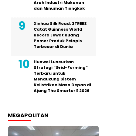
Arah Industri Makanan
dan Minuman Tiongkok
Xinhua Silk Road: 3TREES
Catat Guinness World
Record Lewat Ruang
Pamer Produk Pelapis
Terbesar di Dunia
Huawei Luncurkan
Strategi “Grid-Forming”
Terbaru untuk
Mendukung Sistem
Kelistrikan Masa Depan di
Ajang The Smarter E 2026
MEGAPOLITAN