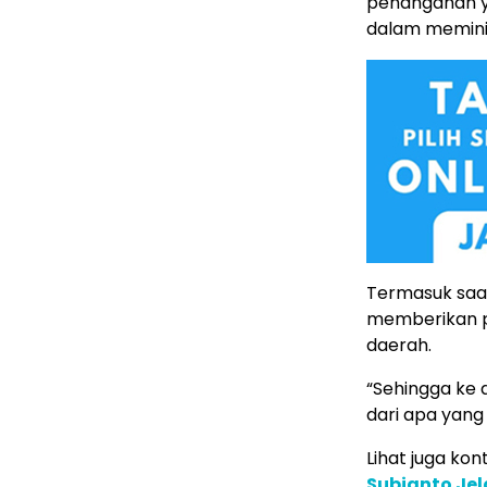
penanganan y
dalam meminim
Termasuk saa
memberikan p
daerah.
“Sehingga ke
dari apa yang
Lihat juga kont
Subianto Jel