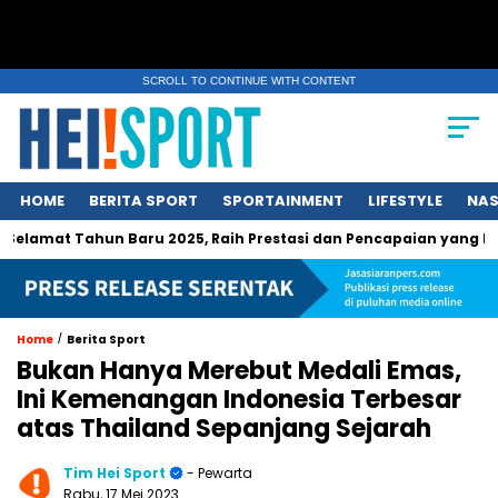
SCROLL TO CONTINUE WITH CONTENT
HOME
BERITA SPORT
SPORTAINMENT
LIFESTYLE
NAS
ahun Baru 2025, Raih Prestasi dan Pencapaian yang Lebih Baik L
/
Home
Berita Sport
Bukan Hanya Merebut Medali Emas,
Ini Kemenangan Indonesia Terbesar
atas Thailand Sepanjang Sejarah
Tim Hei Sport
- Pewarta
Rabu, 17 Mei 2023