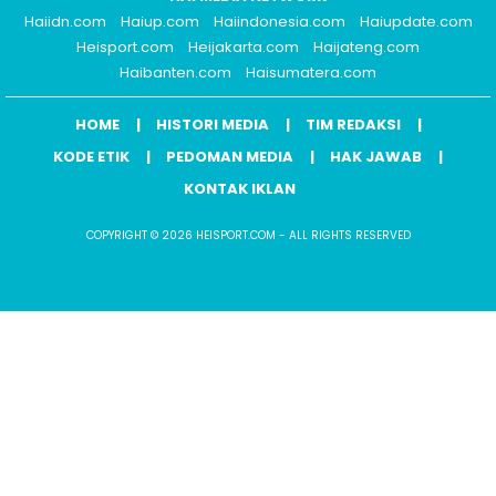
Haiidn.com
Haiup.com
Haiindonesia.com
Haiupdate.com
Heisport.com
Heijakarta.com
Haijateng.com
Haibanten.com
Haisumatera.com
HOME
HISTORI MEDIA
TIM REDAKSI
KODE ETIK
PEDOMAN MEDIA
HAK JAWAB
KONTAK IKLAN
COPYRIGHT © 2026 HEISPORT.COM - ALL RIGHTS RESERVED