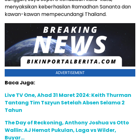
menyaksikan keberhasilan Ramadhan Sananta dan
kawan-kawan mempecundangi Thailand.
ADVERTISEMENT
Baca Juga:
Live TV One, Ahad 31 Maret 2024: Keith Thurman
Tantang Tim Tszyun Setelah Absen Selama 2
Tahun
The Day of Reckoning, Anthony Joshua vs Otto
Wallin: AJ Hemat Pukulan, Laga vs Wilder,
Buyar…