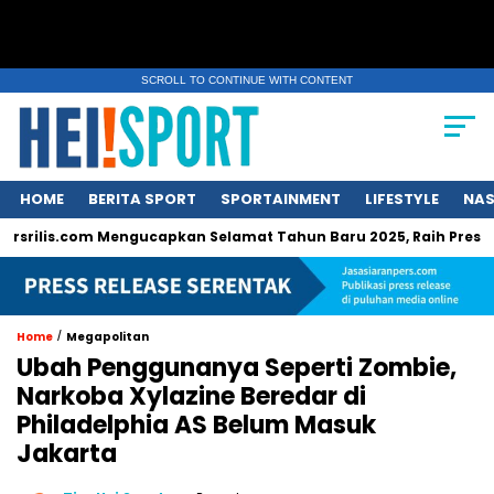
SCROLL TO CONTINUE WITH CONTENT
HOME
BERITA SPORT
SPORTAINMENT
LIFESTYLE
NAS
is.com Mengucapkan Selamat Tahun Baru 2025, Raih Prestasi dan 
/
Home
Megapolitan
Ubah Penggunanya Seperti Zombie,
Narkoba Xylazine Beredar di
Philadelphia AS Belum Masuk
Jakarta